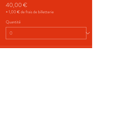
40,00 €
+ 1,00 € de frais de billetterie
Quantité
Total
0,00 €
Passer la commande
Share This Event
Termes et conditions