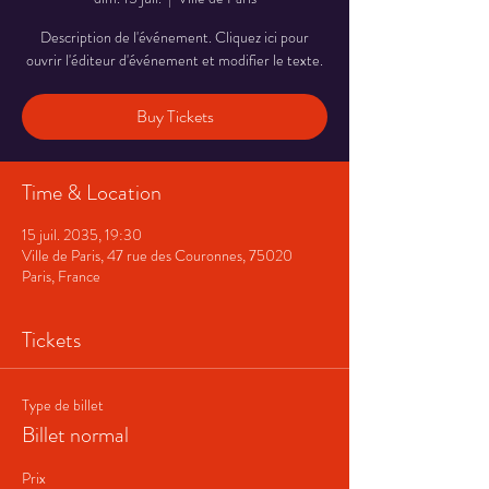
Description de l'événement. Cliquez ici pour
ouvrir l'éditeur d'événement et modifier le texte.
Buy Tickets
Time & Location
15 juil. 2035, 19:30
Ville de Paris, 47 rue des Couronnes, 75020
Paris, France
Tickets
Type de billet
Billet normal
Prix